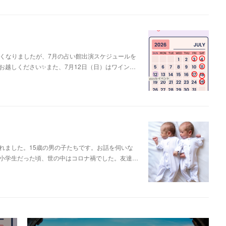
遅くなりましたが、7月の占い館出演スケジュールを
お越しください✨また、7月12日（日）はワイン…
れました。15歳の男の子たちです。お話を伺いな
小学生だった頃、世の中はコロナ禍でした。友達…