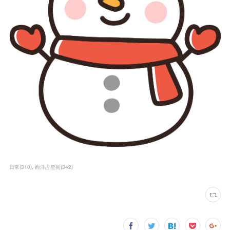
日常
(
310
)
西洋占星術
(
342
)