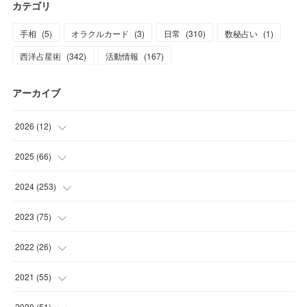
カテゴリ
手相
(
5
)
オラクルカード
(
3
)
日常
(
310
)
数秘占い
(
1
)
西洋占星術
(
342
)
活動情報
(
167
)
アーカイブ
2026
(
12
)
(
2
)
2025
(
66
)
(
1
)
(
3
)
2024
(
253
)
(
3
)
(
3
)
(
14
)
2023
(
75
)
(
1
)
(
2
)
(
21
)
(
23
)
2022
(
26
)
(
1
)
(
4
)
(
22
)
(
30
)
(
1
)
2021
(
55
)
(
1
)
(
6
)
(
26
)
(
6
)
(
1
)
(
4
)
2020
(
51
)