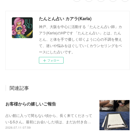
たんとん占い カアラ(Karla)
神戸、大阪を中心に活動する「たんとん占い師」カ
アラ(Karla)のHPです 「たんとん占い」とは、たん
とん、と体を手で優しく叩くように心の不調を整え
て、迷いや悩みをほぐしていくカウンセリングをベ
ースにした占いです。
フォロー
関連記事
お客様からの嬉しいご報告
占い館に入って間もない頃から、長く来てくださって
いるSさん。最初にお会いした頃は、まだお付き合…
2026.07.11 07:59