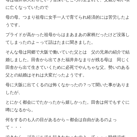
に亡くなっていたので
母の母。つまり祖母に女手一人で育てられ経済的には苦労したよ
うです。
プライドが高かった祖母からはまあまあの家柄だったけど没落し
てしまったのよ～って話はたまに聞きました。
そんな母は同郷で大阪で働いていた父とは 父の兄弟の紹介で結
婚しました。田舎から出てきた福井弁なまりが残る母は 同じく
田舎から出て生きていくために必死でやんちゃな父。勢いのある
父との結婚はそれは大変だったようです。
母に大阪に出てくるのは怖くなかったの？って聞いた事がありま
したが、
とにかく都会にでたかったから嬉しかった。田舎は何でもすぐに
噂になるから。
何をするのも人の目があるから～都会は自由があるのよっ
て・・・
できたら ブラジルでも行きたかったのよ～て・・・時代です