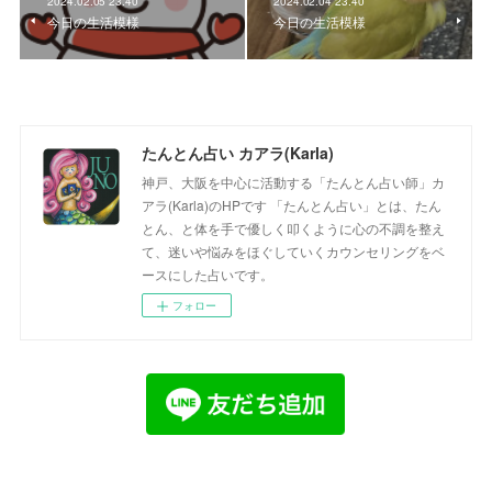
2024.02.05 23:40
2024.02.04 23:40
今日の生活模様
今日の生活模様
たんとん占い カアラ(Karla)
神戸、大阪を中心に活動する「たんとん占い師」カ
アラ(Karla)のHPです 「たんとん占い」とは、たん
とん、と体を手で優しく叩くように心の不調を整え
て、迷いや悩みをほぐしていくカウンセリングをベ
ースにした占いです。
フォロー