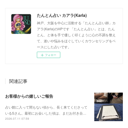
たんとん占い カアラ(Karla)
神戸、大阪を中心に活動する「たんとん占い師」カ
アラ(Karla)のHPです 「たんとん占い」とは、たん
とん、と体を手で優しく叩くように心の不調を整え
て、迷いや悩みをほぐしていくカウンセリングをベ
ースにした占いです。
フォロー
関連記事
お客様からの嬉しいご報告
占い館に入って間もない頃から、長く来てくださって
いるSさん。最初にお会いした頃は、まだお付き合…
2026.07.11 07:59