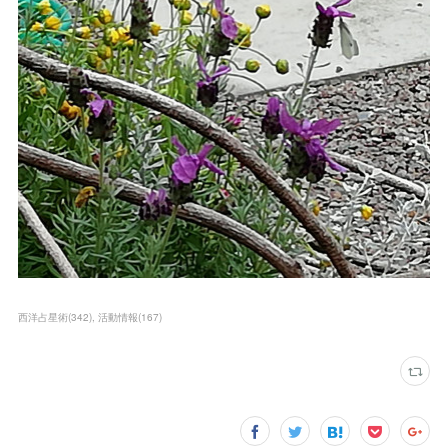
西洋占星術
(
342
)
活動情報
(
167
)