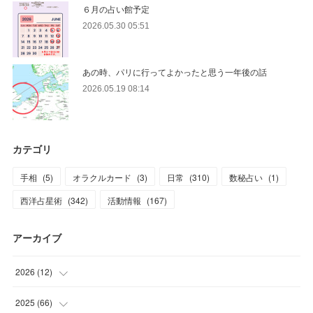
６月の占い館予定
2026.05.30 05:51
あの時、パリに行ってよかったと思う一年後の話
2026.05.19 08:14
カテゴリ
手相
(
5
)
オラクルカード
(
3
)
日常
(
310
)
数秘占い
(
1
)
西洋占星術
(
342
)
活動情報
(
167
)
アーカイブ
2026
(
12
)
(
2
)
2025
(
66
)