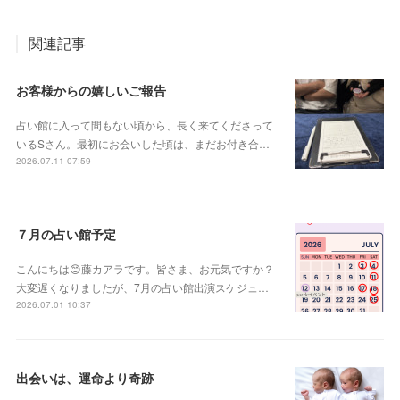
関連記事
お客様からの嬉しいご報告
占い館に入って間もない頃から、長く来てくださって
いるSさん。最初にお会いした頃は、まだお付き合…
2026.07.11 07:59
７月の占い館予定
こんにちは😊藤カアラです。皆さま、お元気ですか？
大変遅くなりましたが、7月の占い館出演スケジュ…
2026.07.01 10:37
出会いは、運命より奇跡