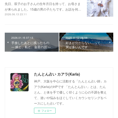
先日、双子のお子さんの生年月日を持って、お母さま
が来られました。15歳の男の子たちです。お話を伺…
2026.06.13 23:11
2026.01.15 07:13
2025.11.07 08:59
手放したあとに残ったもの
好きが分からない…って、
— 娘と、私と、金星の話 —
実は多いんです
たんとん占い カアラ(Karla)
神戸、大阪を中心に活動する「たんとん占い師」カ
アラ(Karla)のHPです 「たんとん占い」とは、たん
とん、と体を手で優しく叩くように心の不調を整え
て、迷いや悩みをほぐしていくカウンセリングをベ
ースにした占いです。
フォロー