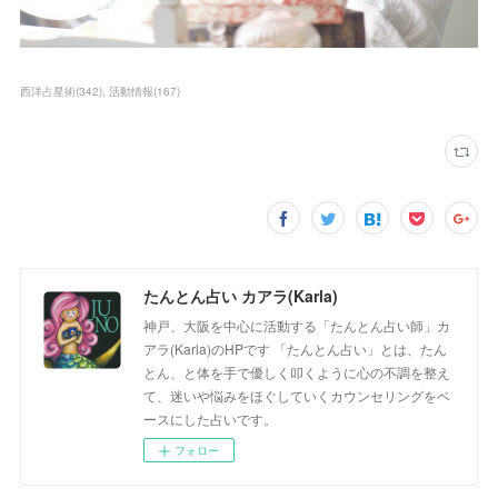
西洋占星術
(
342
)
活動情報
(
167
)
たんとん占い カアラ(Karla)
神戸、大阪を中心に活動する「たんとん占い師」カ
アラ(Karla)のHPです 「たんとん占い」とは、たん
とん、と体を手で優しく叩くように心の不調を整え
て、迷いや悩みをほぐしていくカウンセリングをベ
ースにした占いです。
フォロー