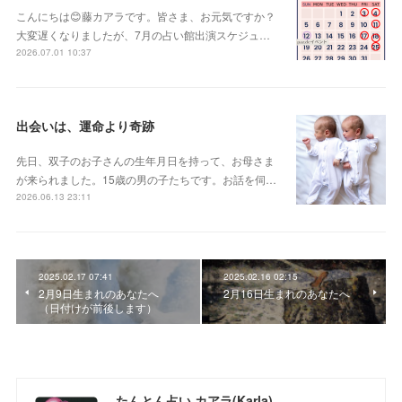
こんにちは😊藤カアラです。皆さま、お元気ですか？
大変遅くなりましたが、7月の占い館出演スケジュ…
2026.07.01 10:37
出会いは、運命より奇跡
先日、双子のお子さんの生年月日を持って、お母さま
が来られました。15歳の男の子たちです。お話を伺…
2026.06.13 23:11
2025.02.17 07:41
2025.02.16 02:15
2月9日生まれのあなたへ
2月16日生まれのあなたへ
（日付けが前後します）
たんとん占い カアラ(Karla)