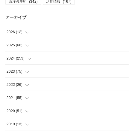
西洋占星術
(
342
)
活動情報
(
167
)
アーカイブ
2026
(
12
)
(
2
)
2025
(
66
)
(
1
)
(
3
)
2024
(
253
)
(
3
)
(
3
)
(
14
)
2023
(
75
)
(
1
)
(
2
)
(
21
)
(
23
)
2022
(
26
)
(
1
)
(
4
)
(
22
)
(
30
)
(
1
)
2021
(
55
)
(
1
)
(
6
)
(
26
)
(
6
)
(
1
)
(
4
)
2020
(
51
)
(
3
)
(
4
)
(
29
)
(
5
)
(
1
)
(
4
)
(
5
)
2019
(
13
)
(
7
)
(
34
)