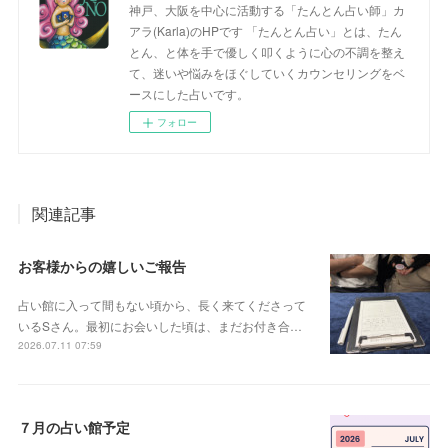
神戸、大阪を中心に活動する「たんとん占い師」カ
アラ(Karla)のHPです 「たんとん占い」とは、たん
とん、と体を手で優しく叩くように心の不調を整え
て、迷いや悩みをほぐしていくカウンセリングをベ
ースにした占いです。
フォロー
関連記事
お客様からの嬉しいご報告
占い館に入って間もない頃から、長く来てくださって
いるSさん。最初にお会いした頃は、まだお付き合…
2026.07.11 07:59
７月の占い館予定