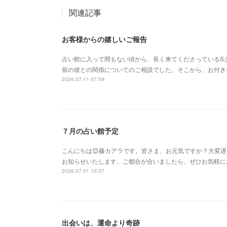
関連記事
お客様からの嬉しいご報告
占い館に入って間もない頃から、長く来てくださっているS
前の彼との関係についてのご相談でした。そこから、お付き
2026.07.11 07:59
７月の占い館予定
こんにちは😊藤カアラです。皆さま、お元気ですか？大変
お知らせいたします。ご都合が合いましたら、ぜひお気軽に
2026.07.01 10:37
出会いは、運命より奇跡