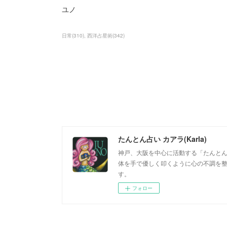
ユノ
日常
(
310
)
西洋占星術
(
342
)
たんとん占い カアラ(Karla)
神戸、大阪を中心に活動する「たんとん占
体を手で優しく叩くように心の不調を
す。
フォロー