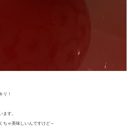
キリ！
います。
くちゃ美味しいんですけど～