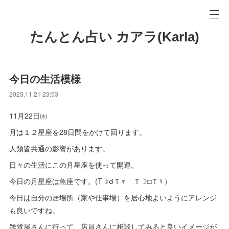
たんとん占い カアラ(Karla)
今日の生活模様
2023.11.21 23:53
11月22日㈬
月は１２星座を28日間をかけて回ります。
人類皆共通の影響があります。
日々の生活にこの月星座を使って開運。
今日の月星座は魚座です。(T☽☌Ｔ♆ Ｔ☽□Ｔ☿）
今日は自分の居場所（家や仕事場）を居心地よいようにアレンジ
も良いですね。
雑貨屋さんに行って、店員さんに相談してみると良いイメージが