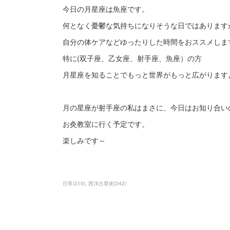
今日の月星座は魚座です。
何となく憂鬱な気持ちになりそうな日ではあります
自分の体ケアなどゆったりした時間をおススメしま
特に(双子座、乙女座、射手座、魚座）の方
月星座を知ることでもっと世界がもっと広がります
月の星座が射手座の私はまさに、今日はお知り合い
お灸教室に行く予定です。
楽しみです～
日常
(
310
)
西洋占星術
(
342
)