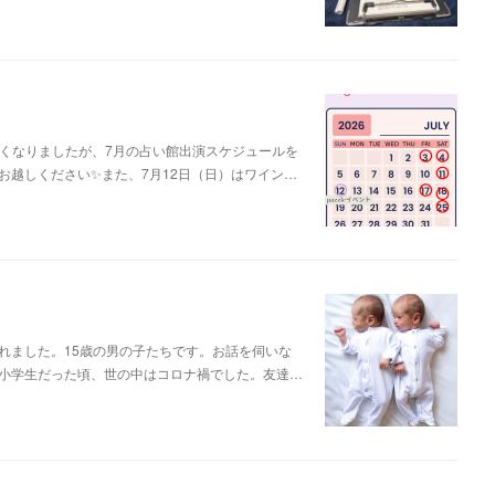
遅くなりましたが、7月の占い館出演スケジュールを
お越しください✨また、7月12日（日）はワイン…
れました。15歳の男の子たちです。お話を伺いな
小学生だった頃、世の中はコロナ禍でした。友達…