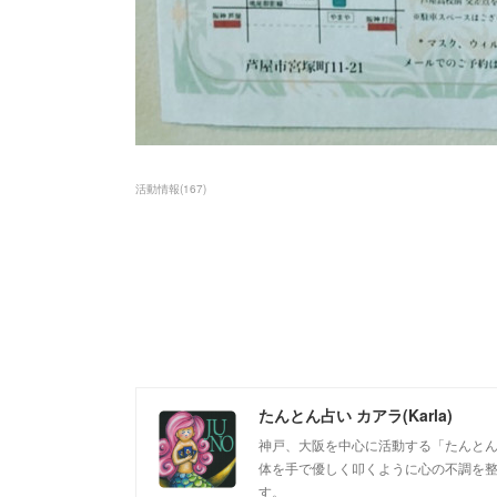
活動情報
(
167
)
たんとん占い カアラ(Karla)
神戸、大阪を中心に活動する「たんとん占
体を手で優しく叩くように心の不調を
す。