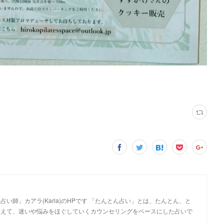
い師」カアラ(Karla)のHPです 「たんとん占い」とは、たんとん、と
整えて、迷いや悩みをほぐしていくカウンセリングをベースにした占いで