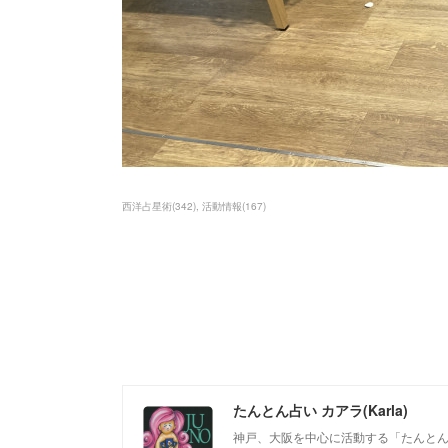
西洋占星術
(
342
)
活動情報
(
167
)
たんとん占い カアラ(Karla)
神戸、大阪を中心に活動する「たんとん占