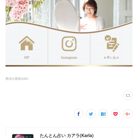
西洋占星術
(
342
)
たんとん占い カアラ(Karla)