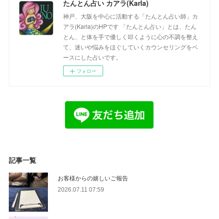
たんとん占い カアラ(Karla)
神戸、大阪を中心に活動する「たんとん占い師」カ
アラ(Karla)のHPです 「たんとん占い」とは、たん
とん、と体を手で優しく叩くように心の不調を整え
て、迷いや悩みをほぐしていくカウンセリングをベ
ースにした占いです。
フォロー
記事一覧
お客様からの嬉しいご報告
2026.07.11 07:59