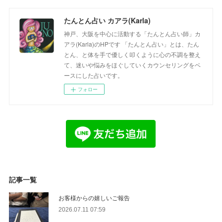
たんとん占い カアラ(Karla)
神戸、大阪を中心に活動する「たんとん占い師」カ
アラ(Karla)のHPです 「たんとん占い」とは、たん
とん、と体を手で優しく叩くように心の不調を整え
て、迷いや悩みをほぐしていくカウンセリングをベ
ースにした占いです。
フォロー
記事一覧
お客様からの嬉しいご報告
2026.07.11 07:59