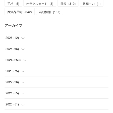
手相
(
5
)
オラクルカード
(
3
)
日常
(
310
)
数秘占い
(
1
)
西洋占星術
(
342
)
活動情報
(
167
)
アーカイブ
2026
(
12
)
(
2
)
2025
(
66
)
(
1
)
(
3
)
2024
(
253
)
(
3
)
(
3
)
(
14
)
2023
(
75
)
(
1
)
(
2
)
(
21
)
(
23
)
2022
(
26
)
(
1
)
(
4
)
(
22
)
(
30
)
(
1
)
2021
(
55
)
(
1
)
(
6
)
(
26
)
(
6
)
(
1
)
(
4
)
2020
(
51
)
(
3
)
(
4
)
(
29
)