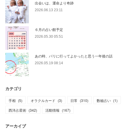
出会いは、運命より奇跡
2026.06.13 23:11
６月の占い館予定
2026.05.30 05:51
あの時、パリに行ってよかったと思う一年後の話
2026.05.19 08:14
カテゴリ
手相
(
5
)
オラクルカード
(
3
)
日常
(
310
)
数秘占い
(
1
)
西洋占星術
(
342
)
活動情報
(
167
)
アーカイブ