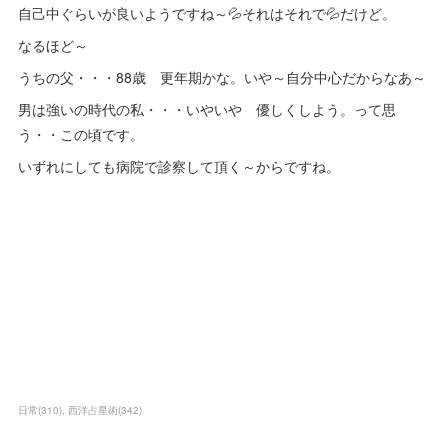
自己中ぐらいが良いようですね～💦それはそれで💦だけど。
なるほど～
うちの父・・・88歳 更年期かな。いや～自分中心だからなあ～
男は強いの時代の私・・・いやいや 優しくしよう。って思
う・・この頃です。
いずれにしても病院で診察して頂く～からですね。
日常
(
310
)
西洋占星術
(
342
)