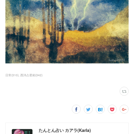
日常
(
310
)
西洋占星術
(
342
)
たんとん占い カアラ(Karla)