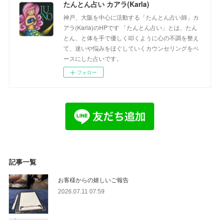
たんとん占い カアラ(Karla)
神戸、大阪を中心に活動する「たんとん占い師」カ
アラ(Karla)のHPです 「たんとん占い」とは、たん
とん、と体を手で優しく叩くように心の不調を整え
て、迷いや悩みをほぐしていくカウンセリングをベ
ースにした占いです。
フォロー
記事一覧
お客様からの嬉しいご報告
2026.07.11 07:59