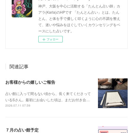
神戸、大阪を中心に活動する「たんとん占い師」カ
アラ(Karla)のHPです 「たんとん占い」とは、たん
とん、と体を手で優しく叩くように心の不調を整え
て、迷いや悩みをほぐしていくカウンセリングをベ
ースにした占いです。
フォロー
関連記事
お客様からの嬉しいご報告
占い館に入って間もない頃から、長く来てくださって
いるSさん。最初にお会いした頃は、まだお付き合…
2026.07.11 07:59
７月の占い館予定