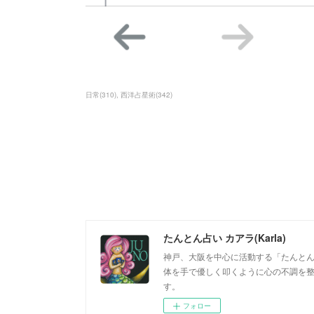
日常
(
310
)
西洋占星術
(
342
)
たんとん占い カアラ(Karla)
神戸、大阪を中心に活動する「たんとん占
体を手で優しく叩くように心の不調を
す。
フォロー