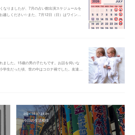
遅くなりましたが、7月の占い館出演スケジュールを
お越しください✨また、7月12日（日）はワイン…
れました。15歳の男の子たちです。お話を伺いな
小学生だった頃、世の中はコロナ禍でした。友達…
2024.03.07 23:34
今日の生活模様