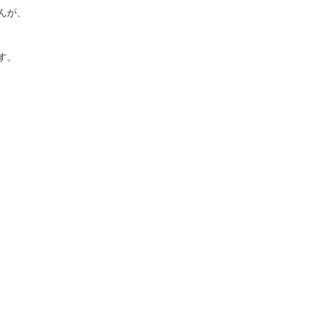
んが、
す。