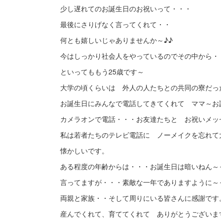
少し遅れてのお誕生日のお祝いって・・・
最後にさりげなく言ってくれて・・
何とも嬉しいじゃありませんか～♪♪
今はしっかり社会人をやっているのでその中から・
といってももう25歳です～
大学の頃くらいは 外人の人たちとの共同の寮だっ
お誕生日にみんなで電話してきてくれて ママ～お
カメラオンで電話・・・お友達たちと お祝いメッ
私は若者たちのテレビ電話に ノーメイクを忘れて
懐かしいです。
ある程度の年齢からは・・・お誕生日は暗いねん～
言ってますが・・・素敵な一年でありますように～
両親と家族・・そして周りにいる皆さんに感謝です
産んでくれて、育ててくれて ありがとうございま