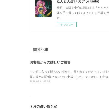
たんとん占い カアラ(Karla)
神戸、大阪を中心に活動する「たんとん占
体を手で優しく叩くように心の不調を
す。
フォロー
関連記事
お客様からの嬉しいご報告
占い館に入って間もない頃から、長く来てくださっているS
前の彼との関係についてのご相談でした。そこから、お付き
2026.07.11 07:59
７月の占い館予定