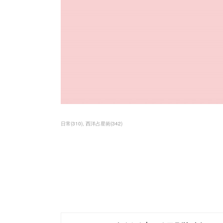
日常
(
310
)
西洋占星術
(
342
)