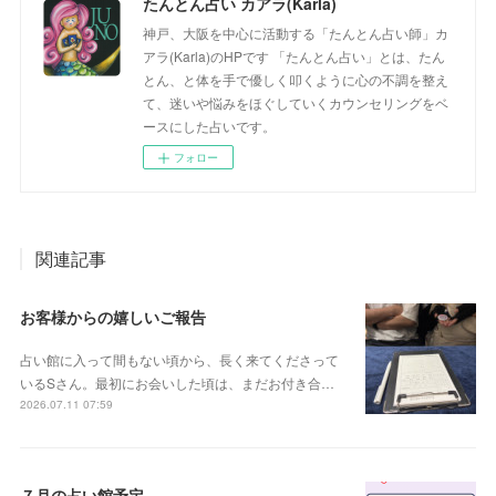
たんとん占い カアラ(Karla)
神戸、大阪を中心に活動する「たんとん占い師」カ
アラ(Karla)のHPです 「たんとん占い」とは、たん
とん、と体を手で優しく叩くように心の不調を整え
て、迷いや悩みをほぐしていくカウンセリングをベ
ースにした占いです。
フォロー
関連記事
お客様からの嬉しいご報告
占い館に入って間もない頃から、長く来てくださって
いるSさん。最初にお会いした頃は、まだお付き合…
2026.07.11 07:59
７月の占い館予定