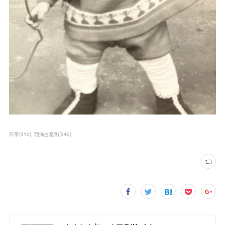
日常
(
310
)
西洋占星術
(
342
)