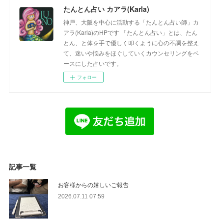
たんとん占い カアラ(Karla)
神戸、大阪を中心に活動する「たんとん占い師」カ
アラ(Karla)のHPです 「たんとん占い」とは、たん
とん、と体を手で優しく叩くように心の不調を整え
て、迷いや悩みをほぐしていくカウンセリングをベ
ースにした占いです。
フォロー
記事一覧
お客様からの嬉しいご報告
2026.07.11 07:59