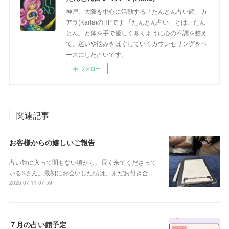
神戸、大阪を中心に活動する「たんとん占い師」カ
アラ(Karla)のHPです 「たんとん占い」とは、たん
とん、と体を手で優しく叩くように心の不調を整え
て、迷いや悩みをほぐしていくカウンセリングをベ
ースにした占いです。
フォロー
関連記事
お客様からの嬉しいご報告
占い館に入って間もない頃から、長く来てくださって
いるSさん。最初にお会いした頃は、まだお付き合…
2026.07.11 07:59
７月の占い館予定