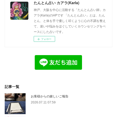
たんとん占い カアラ(Karla)
神戸、大阪を中心に活動する「たんとん占い師」カ
アラ(Karla)のHPです 「たんとん占い」とは、たん
とん、と体を手で優しく叩くように心の不調を整え
て、迷いや悩みをほぐしていくカウンセリングをベ
ースにした占いです。
フォロー
記事一覧
お客様からの嬉しいご報告
2026.07.11 07:59