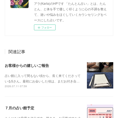
アラ(Karla)のHPです 「たんとん占い」とは、たん
とん、と体を手で優しく叩くように心の不調を整え
て、迷いや悩みをほぐしていくカウンセリングをベ
ースにした占いです。
フォロー
関連記事
お客様からの嬉しいご報告
占い館に入って間もない頃から、長く来てくださって
いるSさん。最初にお会いした頃は、まだお付き合…
2026.07.11 07:59
７月の占い館予定
こんにちは😊藤カアラです。皆さま、お元気ですか？